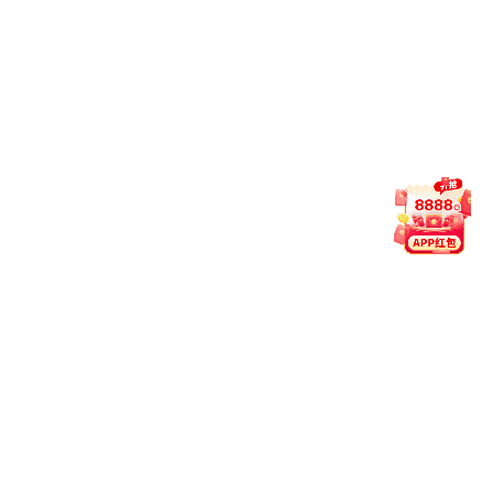
网络。如仍有问题，可尝试切换清晰度或联系平台客服排
查设备兼容性。
6
如何联系客服？支持哪些语言？
我们提供 7×24 小时在线服务，支持中文、英文、马来语
三语交流。您可通过官网 Live Chat、Telegram 或
WhatsApp 快速联系人工客服。
用户评分
4.9 / 5.0
200 万+ 次下载