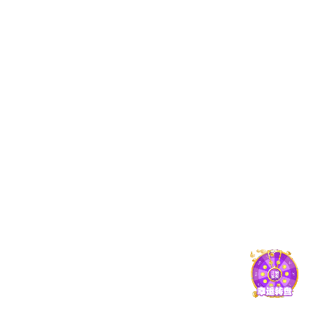
身份验证
网络防护
多因子登录、行为识
WAF规则、异常流量识
别、设备绑定
别、服务稳定性保障
安全核心
数据加密
行为审计
字段加密、权限分级、
关键操作日志、行为追
存储隔离
踪、风险溯源支持