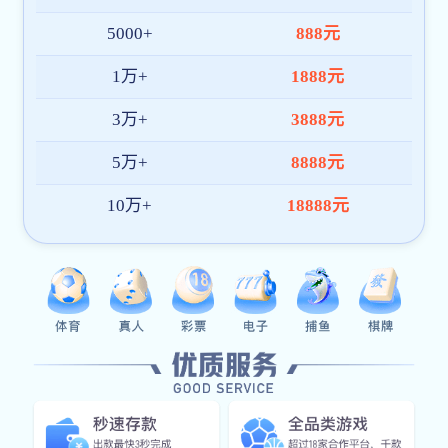
乐鱼官方在线登录全站App