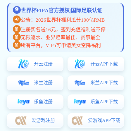
下载APP
乐鱼官方在线登录公司简介
乐鱼官方在线登录
是一家面向全球市场的综合体育赛事直播
与数据服务平台，专注于为体育迷打造高品质的数字化观赛
体验。我们整合
高清赛事直播、数据分析、多终端同步
等核
心功能，为用户提供一站式的乐鱼官方端网站登录入口-乐鱼
leyu(中国)服务。
平台通过多项国际安全认证，系统架构稳定高效，全面适配