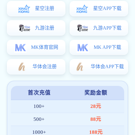
APP、PC 和移动网页端。在东南亚、中东、欧洲等区域建立
了本地化技术与客服团队，确保每位用户都能获得便捷、可
靠的服务体验。
截至目前，乐鱼官方在线登录 已拥有超
100 万+
注册用户，
服务网络覆盖十余国家与地区，日均访问量持续增长，深受
广大体育爱好者喜爱。
我们将继续秉持“
技术创新、用户至上、安全高效
”的理念，
持续优化产品架构与内容体验，致力于成为全球领先的乐鱼
官方端网站登录入口-乐鱼leyu(中国)平台。