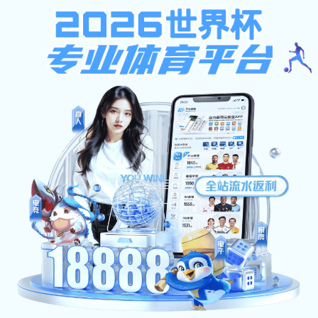
注册入口
乐鱼官方在线登录
· 体育观
看更便捷
连接你的赛事视野，打造球迷专属的数字主场。
乐鱼官方
在线登录网页版
提供多终端支持、高清视频、 实时比分与
赛事推荐，让你随时随地畅享体育内容。
网页端入口