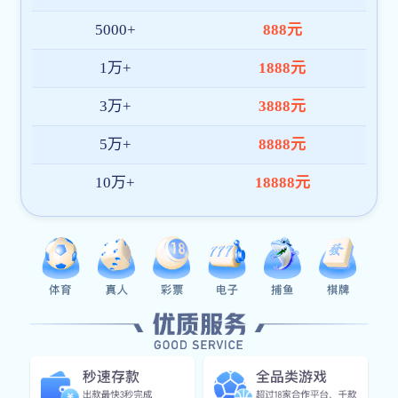
杨瀚森也不例外，他常常需要在比赛中克服心理和身体上的
各种挑战。然而，当他每次站上赛场，总能听到来自观众席
上热烈的欢呼声，这种鼓舞让他倍感振奋。每当看到支持者
们挥舞着自己的标语，穿着印有自己名字的队服，杨瀚森就
会觉得自己的付出是值得的。
这种来自球迷的力量不仅仅体现在比赛时，更是在日常训练
中给予了他极大的勇气。当训练陷入疲惫与低谷时，他总会
想到那些为他呐喊助威的人们，那股温暖便成了支撑他继续
前行的重要因素。因此，他坦言：“球迷就是我最强大的后
盾，他们让我明白坚持的意义。”
因此，杨瀚森认为，要想在体育事业上取得成功，仅靠个人
努力是远远不够的，还需要拥有一个忠诚且热情洋溢的粉丝
群体。这种支持让他的内心充满斗志，使得每一次挑战都变
得更加意义非凡。