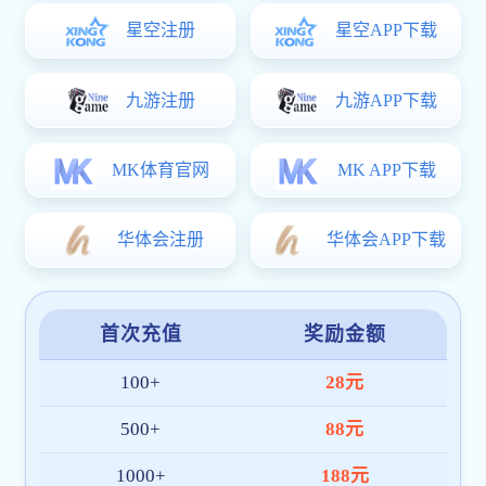
首页
体育头条
正文
杨瀚森作为一名优秀的运动员，在职业生涯中得到了无数球
迷的支持。他深知，正是这些热爱和鼓励，让他在艰难时刻
依然选择坚持前行。在这篇文章中，我们将从四个方面深入
探讨杨瀚森如何感恩球迷的支持，以及这一支持对他职业生
涯的重要性。首先，我们将分析球迷的支持如何成为他的动
力源泉；接着，讨论这种支持对他的信念构建产生了怎样的
积极影响；然后，我们会探讨他如何通过自身努力回馈球
迷；最后，我们将总结杨瀚森对于未来发展的展望。通过这
四个方面，希望能让大家更深入地了解这位运动员与球迷之
间深厚而美好的情感纽带。
1、球迷支持是动力源泉
在任何一项竞技运动中，运动员所面对的压力都是巨大的。