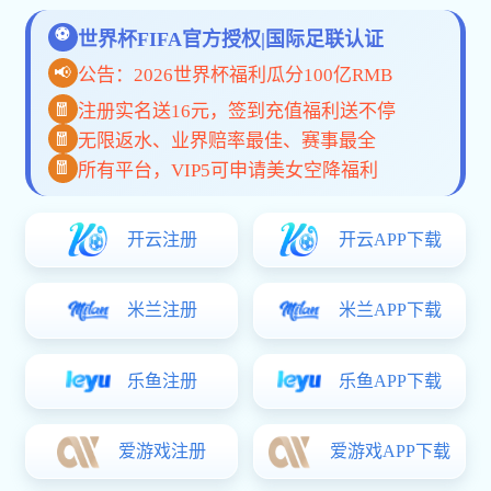
下载APP
杨瀚森感恩球迷支持称其为坚持前行的
最大动力与信念来源
2026-06-10 08:52
阅读 54 次