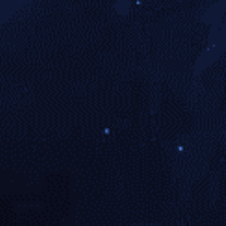
上一篇
利物浦庆祝拉拉纳38岁生日回顾
你可能感兴趣的内容
单次季后赛总净胜分统计尼克斯
在NBA季后赛历史上，单次季后赛总
2026-07-29
亚马尔全力以赴备战世界杯超越
在即将到来的世界杯赛季，亚马尔作为
2026-07-27