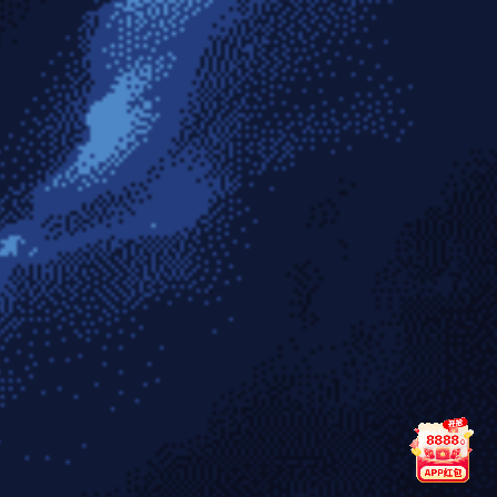
步增强整体实力。
人能力，也能帮助整个团队提
耀与享受，这也是吸引新球迷
此，在本赛季最后阶段，各队
资格。
正实现目标并非易事，各队需
竞争者施加出的压力，也是不
应对不断变化市场环境及日益
。