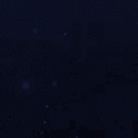
间
尔针对球队明星球员库里和霍福...
赴
为决定命运的重要时刻。小卡在...
联系我们
快速导航
东省深圳市解放路457号大厦2单
App下载
14室
关于我们
隐私政策
upport@randobaie.com
用户协议
网站地图