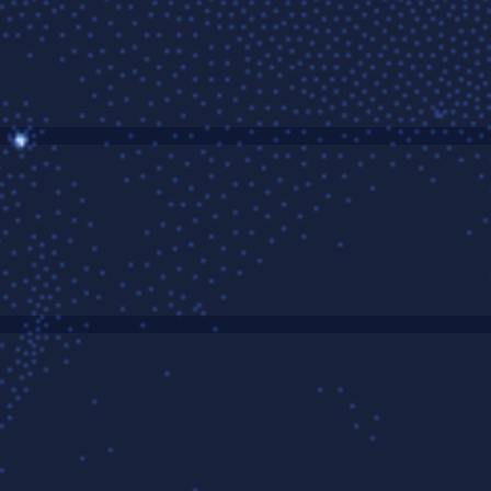
段维拉挺进欧联杯决赛12队争夺
2026-06-12 16:37
阅读 54 次