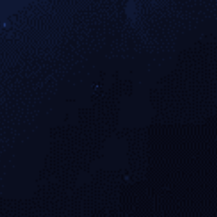
上的博弈。而对于阿斯顿维拉
充满挑战的新赛季。
剧烈斗争。阿斯顿维拉凭借其
仍需继续努力，以确保能够稳
发引人注目。在这种情况下，
展！