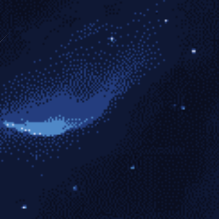
总之，通过以上分析，我们
这样的新兴力量来说，他们
总结：
综上所述，本赛季英超联赛
优秀表现成功晋级欧联杯决
居前列，实现更高目标。
未来随着赛事推进，相信将
无论是球迷还是媒体，都将
分享到：