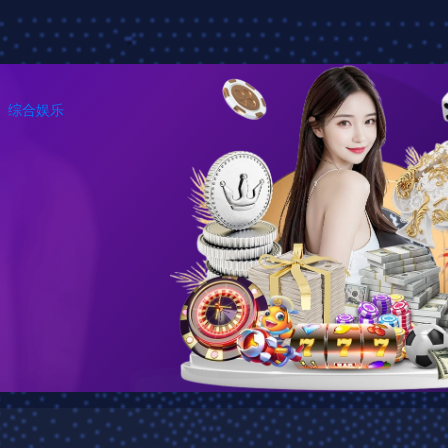
方在线登录
· 体育观
球迷专属的数字主场。
乐鱼官方在线登录网页版
提供多
时比分与赛事推荐，让你随时随地畅享体育内容。
网页端入口
下载APP