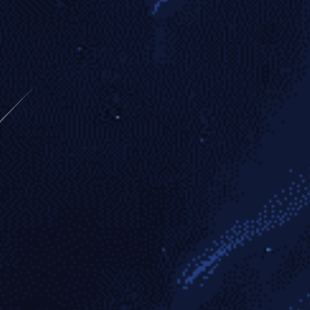
此外，教练组对于球员状态
技状态，使得他们能够在最
2、竞争对手分
虽然阿斯顿维拉表现出色，但
球队正在为有限的欧冠席位
这些传统豪门各自拥有深厚
新兴力量如纽卡斯尔和布莱
每场比赛都是一次考验，各
掉以轻心，因为稍有失误就
3、欧冠名额的
获得欧冠资格对于任何一支