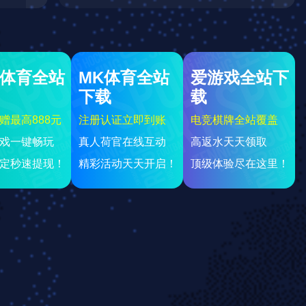
拉在这场角逐中表现出色，成
资格而拼搏。在这篇文章中，
一激烈局面。通过这些分析，
联杯决赛。这一成绩是对球队
出了超水平的状态，为球队争
多强敌中脱颖而出。例如，在
行有效反击。