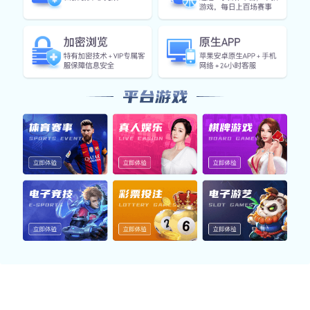
2、皇马拜仁巴萨的传统优势
皇家马德里、拜仁慕尼黑和巴塞罗那作为历史悠久的豪门球
队，其在欧冠联赛中的成功并非偶然。首先，这三家俱乐部
拥有深厚的足球文化底蕴，对赢得比赛有着根深蒂固的渴望
与追求。他们每一个战役都是为荣誉而战，这种精神一直激
励着新一代球员继承优秀传统。
其次，三家俱乐部均具备强大的财务实力，可以进行高水平
的人才引进与保留。这种经济基础让他们能够吸引顶尖球员
加盟，从而确保在各项赛事中的竞争力。同时，他们还拥有
丰富的人才储备，通过青训系统不断输送年轻血液，为球队
注入活力。
最后，这些老牌劲旅在战术层面上也相对成熟。他们往往拥
有经验丰富且技战术水平高超的教练团队，不断根据比赛形
势调整战术布置，以适应不同对手。因此，在欧冠这样高压