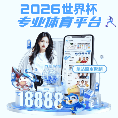
注册入口
乐鱼官方在线登录
· 体育观
看更便捷
连接你的赛事视野，打造球迷专属的数字主场。
乐鱼官方
在线登录网页版
提供多终端支持、高清视频、 实时比分与
赛事推荐，让你随时随地畅享体育内容。
网页端入口